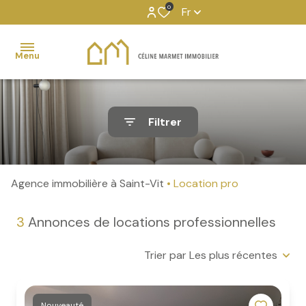
0
Fr
Menu
Transaction
Filtrer
Location
Gestion
locative
Agence immobilière à Saint-Vit
Location pro
Services
externalisés
3
Annonces de locations professionnelles
Partenaires
Trier par Les plus récentes
Nouveauté