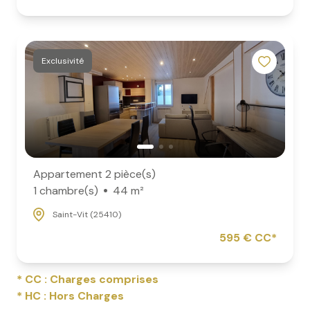
Exclusivité
Appartement 2 pièce(s)
1 chambre(s)
44 m²
Saint-Vit (25410)
595 € CC*
* CC : Charges comprises
* HC : Hors Charges