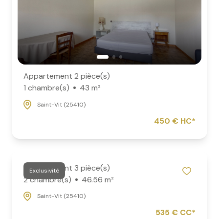
Appartement 2 pièce(s)
1 chambre(s)
43 m²
Saint-Vit (25410)
450 € HC*
Appartement 3 pièce(s)
Exclusivité
2 chambre(s)
46.56 m²
Saint-Vit (25410)
535 € CC*