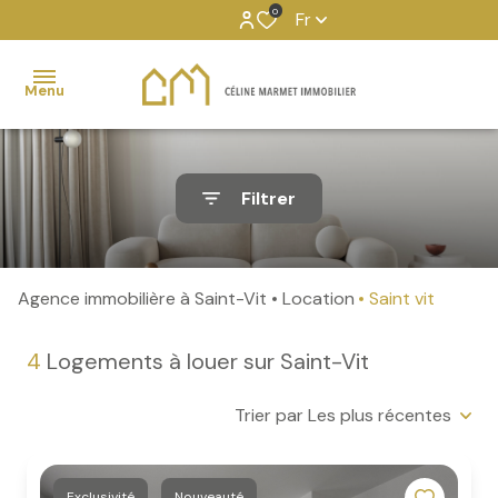
0
Fr
Menu
Transaction
Filtrer
Location
Gestion
locative
Agence immobilière à Saint-Vit
Location
Saint vit
Services
externalisés
4
Logements à louer sur Saint-Vit
Partenaires
Trier par Les plus récentes
Exclusivité
Nouveauté