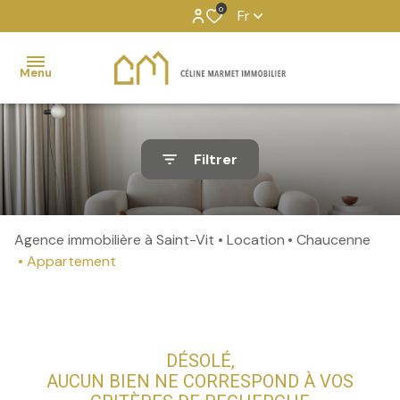
0
Fr
Menu
Transaction
Filtrer
Location
Gestion
locative
Agence immobilière à Saint-Vit
Location
Chaucenne
Services
Appartement
externalisés
Partenaires
DÉSOLÉ,
AUCUN BIEN NE CORRESPOND À VOS