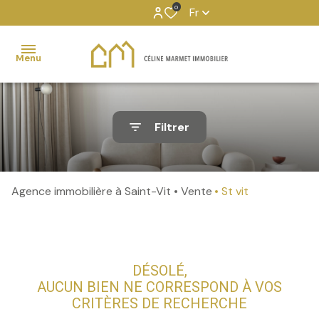
0
Fr
Menu
Transaction
Filtrer
Location
Gestion
locative
Agence immobilière à Saint-Vit
Vente
St vit
Services
externalisés
Partenaires
DÉSOLÉ,
AUCUN BIEN NE CORRESPOND À VOS
CRITÈRES DE RECHERCHE