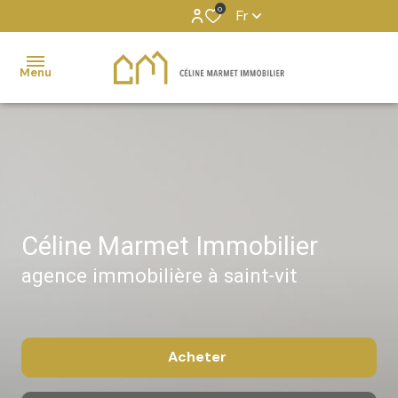
0
Fr
Menu
Transaction
Location
Gestion
locative
Céline Marmet Immobilier
Services
agence immobilière à saint-vit
externalisés
Partenaires
Acheter