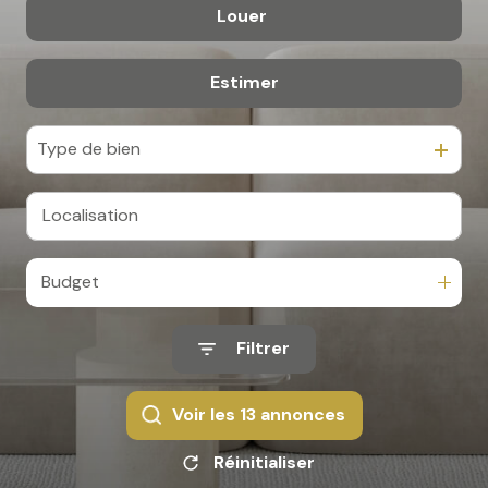
Louer
De l'ancien
Estimer
à l'année
De l'immo pro
Type de bien
Budget
Filtrer
Voir les
13
annonces
Réinitialiser