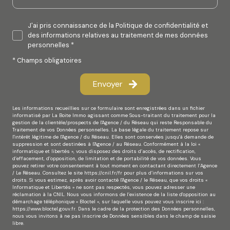
J'ai pris connaissance de la Politique de confidentialité et
des informations relatives au traitement de mes données
personnelles *
* Champs obligatoires
Envoyer
Les informations recueillies sur ce formulaire sont enregistrées dans un fichier
informatisé par La Boite Immo agissant comme Sous-traitant du traitement pour la
gestion de la clientèle/prospects de l'Agence / du Réseau qui reste Responsable du
Traitement de vos Données personnelles. La base légale du traitement repose sur
l'intérêt légitime de l'Agence / du Réseau. Elles sont conservées jusqu'à demande de
suppression et sont destinées à l'Agence / au Réseau. Conformément à la loi «
informatique et libertés », vous disposez des droits d’accès, de rectification,
d’effacement, d’opposition, de limitation et de portabilité de vos données. Vous
pouvez retirer votre consentement à tout moment en contactant directement l’Agence
/ Le Réseau. Consultez le site
https://cnil.fr/fr
pour plus d’informations sur vos
droits. Si vous estimez, après avoir contacté l'Agence / le Réseau, que vos droits «
Informatique et Libertés » ne sont pas respectés, vous pouvez adresser une
réclamation à la CNIL. Nous vous informons de l’existence de la liste d'opposition au
démarchage téléphonique « Bloctel », sur laquelle vous pouvez vous inscrire ici :
https://www.bloctel.gouv.fr
. Dans le cadre de la protection des Données personnelles,
nous vous invitons à ne pas inscrire de Données sensibles dans le champ de saisie
libre.