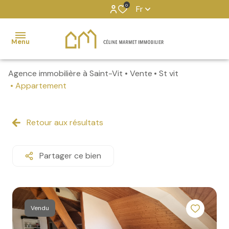
0
Fr
Menu
Agence immobilière à Saint-Vit
Vente
St vit
Transaction
Appartement
Location
Gestion
Retour aux résultats
locative
Services
Partager ce bien
externalisés
Partenaires
Vendu