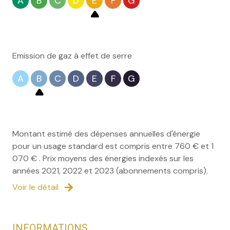
A
B
C
D
E
F
G
contact avec votre conseillère Céline Marmet
immobilier, associée à KELLER WILLIAMS CITADELLE
(Tél. 07 57 87 26 86)
Emission de gaz à effet de serre
A
B
C
D
E
F
G
Montant estimé des dépenses annuelles d'énergie
pour un usage standard est compris entre 760 € et 1
070 € . Prix moyens des énergies indexés sur les
années 2021, 2022 et 2023 (abonnements compris).
Voir le détail
INFORMATIONS