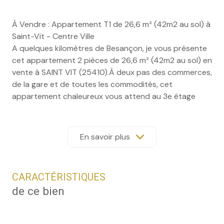
À Vendre : Appartement T1 de 26,6 m² (42m2 au sol) à
Saint-Vit - Centre Ville
A quelques kilomètres de Besançon, je vous présente
cet appartement 2 pièces de 26,6 m² (42m2 au sol) en
vente à SAINT VIT (25410).À deux pas des commerces,
de la gare et de toutes les commodités, cet
appartement chaleureux vous attend au 3e étage
d’une petite copropriété idéalement située au centre
de Saint-Vit.Dès l’entrée, l’ambiance se fait douce et
accueillante. On découvre une cuisine bien délimitée,
En savoir plus
séparée de l’espace salon, ce qui offre une vraie
fonctionnalité au quotidien. D’un côté, un coin cuisine
pratique et convivial, de l’autre, un salon confortable
CARACTÉRISTIQUES
et chaloureux, parfait pour se détendre ou recevoir.La
de ce bien
salle d’eau, équipée d’une douche, complète
agréablement ce cocon.Et puis, il y a cette mezzanine.
Le petit plus. Le coin secret. Un espace où chacun